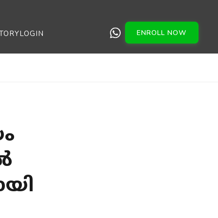
ENROLL NOW
TORY
LOGIN
യം
ിൽ
ായി