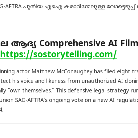
FTRA പുതിയ എഐ കരാറിന്മേലുള്ള വോട്ടെടുപ്പ
ലെ ആദ്യ Comprehensive AI Fil
https://sostorytelling.com/
nning actor Matthew McConaughey has filed eight t
tect his voice and likeness from unauthorized AI cloni
ly “own themselves.” This defensive legal strategy run
union SAG-AFTRA’s ongoing vote on a new AI regulatio
4.