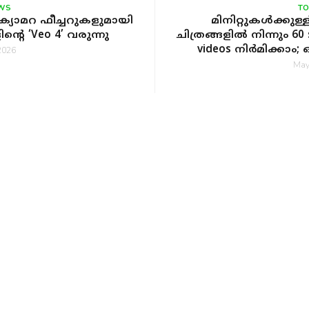
WS
T
ി-ക്യാമറ ഫീച്ചറുകളുമായി
മിനിറ്റുകൾക്കുള്
ന്റെ ‘Veo 4’ വരുന്നു
ചിത്രങ്ങളിൽ നിന്നും 60
videos നിർമിക്കാം;
2026
സോഴ്സ് മോഡലുമായി 
May