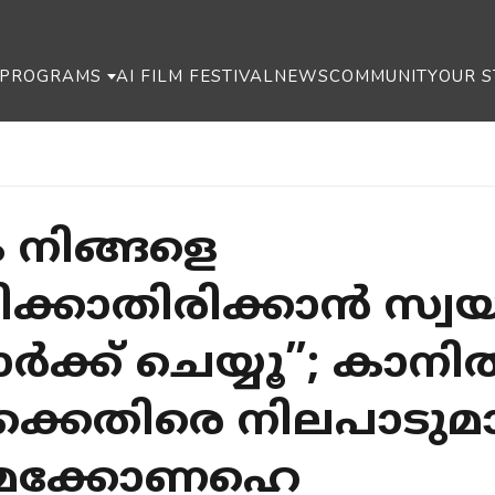
PROGRAMS
AI FILM FESTIVAL
NEWS
COMMUNITY
OUR S
 നിങ്ങളെ
ക്കാതിരിക്കാൻ സ്വ
മാർക്ക് ചെയ്യൂ”; കാന
െതിരെ നിലപാടുമ
ു മക്കോണഹെ