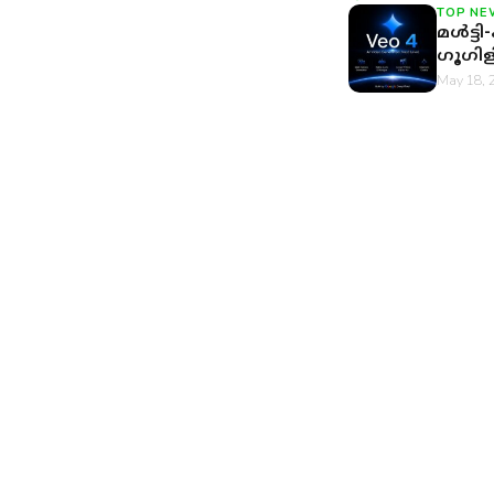
TOP NE
മൾട്ട
ഗൂഗിളി
May 18, 