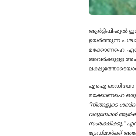
ആർട്ടിഫിഷ്യൽ ഇന
ഉയർത്തുന്ന പശ്
മക്കോണഹെ. എഐ 
അവർക്കുള്ള അംഗ
ലക്ഷ്യത്തോടെയാണ
എഐ ഓഡിയോ ടൂളു
മക്കോണഹെ ഒരു പ്ര
“നിങ്ങളുടെ ശബ്ദവ
വരുമ്പോൾ ആർക്ക
സംരക്ഷിക്കൂ.”
എന്
ട്രേഡ്മാർക്ക്