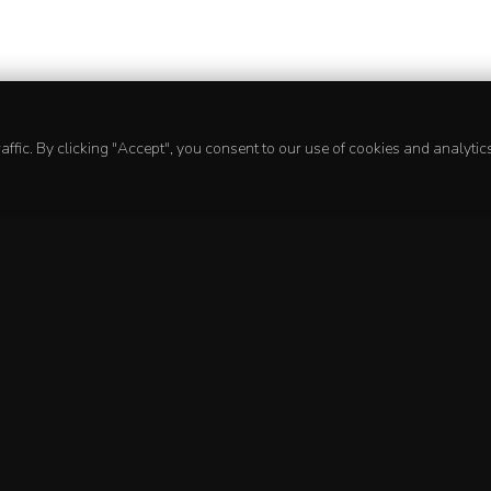
ffic. By clicking "Accept", you consent to our use of cookies and analytics
Get Started
Co
Programs
Ou
Ai Film Festival
Te
Community
Co
Sign Up