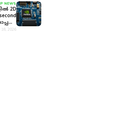
OP NEWS
ളിൽ 2D
 second
 ഓപ്പൺ
NVDIA
 18, 2026