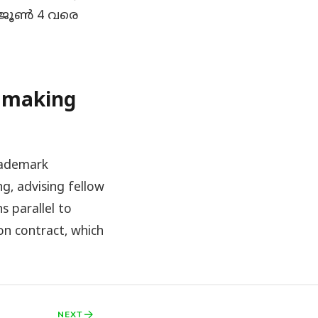
് ജൂൺ 4 വരെ
mmaking
rademark
ng, advising fellow
s parallel to
n contract, which
NEXT