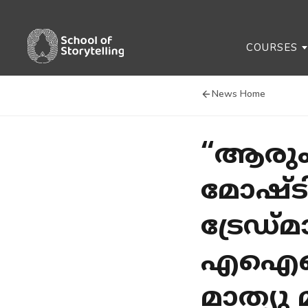
COURSES
News Home
“ആരും
മോഷ്ടി
ട്രേഡ്
എഐക്ക
മാത്യ