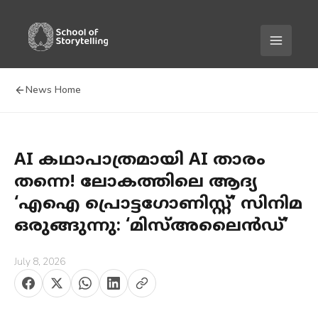
PRIMAR
News Home
AI കഥാപാത്രമായി AI താരം
തന്നെ! ലോകത്തിലെ ആദ്യ
‘എഐ പ്രൊട്ടഗോണിസ്റ്റ്’ സിനിമ
ഒരുങ്ങുന്നു: ‘മിസ്അലൈൻഡ്’
July 8, 2026