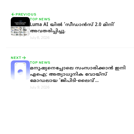
PREVIOUS
TOP NEWS
Luma AI യിൽ ‘സീഡാൻസ് 2.0 മിനി’
അവതരിപ്പിച്ചു.
July 8, 2026
NEXT
TOP NEWS
മനുഷ്യനെപ്പോലെ സംസാരിക്കാൻ ഇനി
എഐ; അത്യാധുനിക വോയ്‌സ്
മോഡലായ ‘ജിപിടി-ലൈവ്’
അവതരിപ്പിച്ചു
July 9, 2026