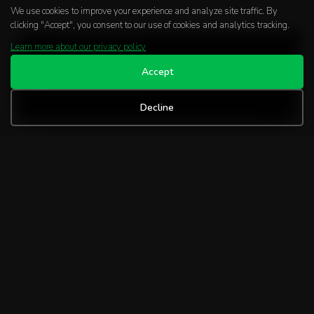
We use cookies to improve your experience and analyze site traffic. By
clicking "Accept", you consent to our use of cookies and analytics tracking.
Learn more about our privacy policy
START YOUR JOURNEY
Accept
Interested in our courses or workshops? Leave your details
and we'll call you back.
Decline
Stay Informed
Join Our Newsletter!
Get Started
Programs